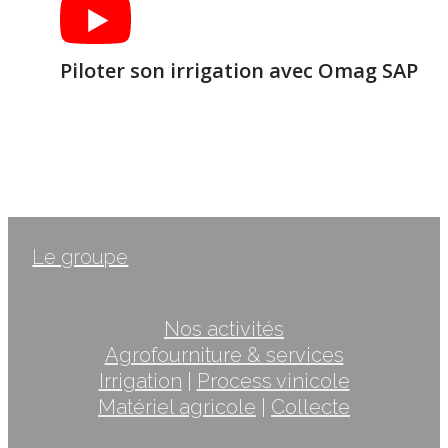
Piloter son irrigation avec Omag SAP
Le groupe
Nos activités
Agrofourniture & services
Irrigation
|
Process vinicole
Matériel agricole
|
Collecte