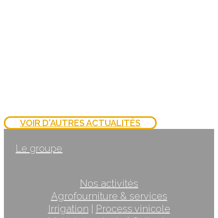
22 janvier 2026
VOIR D'AUTRES ACTUALITÉS
Le groupe
Nos activités
Agrofourniture & services
Irrigation
|
Process vinicole