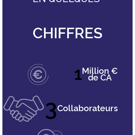
CHIFFRES
1
Million €
de CA
3
Collaborateurs